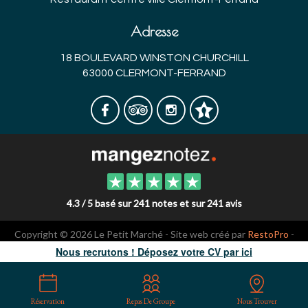
Adresse
18 BOULEVARD WINSTON CHURCHILL
63000 CLERMONT-FERRAND
4.3 / 5 basé sur 241 notes et sur 241 avis
Copyright © 2026 Le Petit Marché - Site web créé par
RestoPro
-
mentions légales
Nous recrutons ! Déposez votre CV par ici
Réservation
Repas De Groupe
Nous Trouver